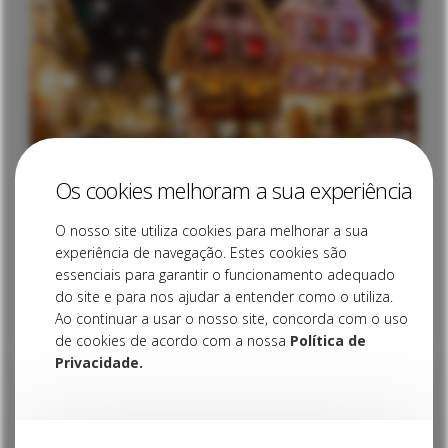
Mercados de Natal na Alsácia
Os cookies melhoram a sua experiência
7 dezembro a 10 dezembro 2026
Luxemburgo, Estrasburgo, Nancy, Riquewihr, Colmar, Ribeauvillé,
Kaysersberg e Metz
O nosso site utiliza cookies para melhorar a sua
Aeroporto de Lisboa
experiência de navegação. Estes cookies são
1.275
€
RESERVAR JÁ
essenciais para garantir o funcionamento adequado
p/ pessoa
do site e para nos ajudar a entender como o utiliza.
Regime segundo o programa
Seguro de Viagem Incluído
Ao continuar a usar o nosso site, concorda com o uso
de cookies de acordo com a nossa
Política de
Privacidade.