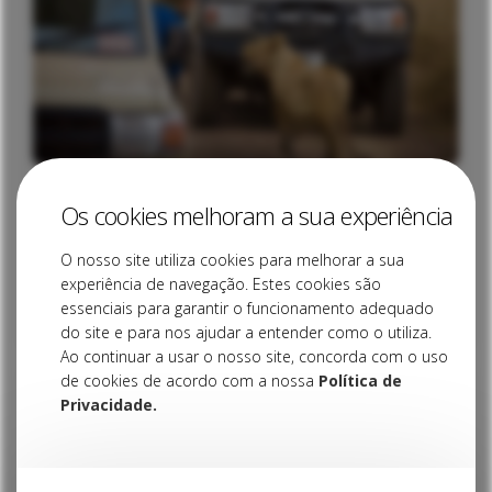
Tanzânia e Zanzibar
Os cookies melhoram a sua experiência
12 junho a 22 junho 2027
Tanzânia e Zanzibar
Aeroporto de Lisboa
5.285
€
O nosso site utiliza cookies para melhorar a sua
RESERVAR JÁ
experiência de navegação. Estes cookies são
p/ pessoa
essenciais para garantir o funcionamento adequado
Pensão Completa
Seguro de Viagens Incluídos
do site e para nos ajudar a entender como o utiliza.
Ao continuar a usar o nosso site, concorda com o uso
de cookies de acordo com a nossa
Política de
Privacidade.