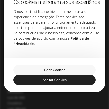
Edifício Atenas, Loja 24 R/C Superior
Os cookies melhoram a sua experiência
4930-594 Valença do Minho
Portugal
O nosso site utiliza cookies para melhorar a sua
experiência de navegação. Estes cookies são
Contactos
essenciais para garantir o funcionamento adequado
geral@viagensfernandes.pt
do site e para nos ajudar a entender como o utiliza.
(+351) 251 821 411
Ao continuar a usar o nosso site, concorda com o uso
Chamada para rede fixa nacional
de cookies de acordo com a nossa
Política de
RNAVT 4278
Privacidade.
Serviços
Gerir Cookies
Loja
Aceitar Cookies
Circuitos
Circuitos em Autocarro
Atividades
Lua de Mel
Cruzeiros
Last Minute