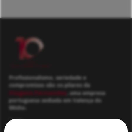
Profissionalismo, seriedade e
compromisso são os pilares da
Viagens Fernandes
, uma empresa
portuguesa sediada em Valença do
Minho.
Morada
R. Manuel Temporão